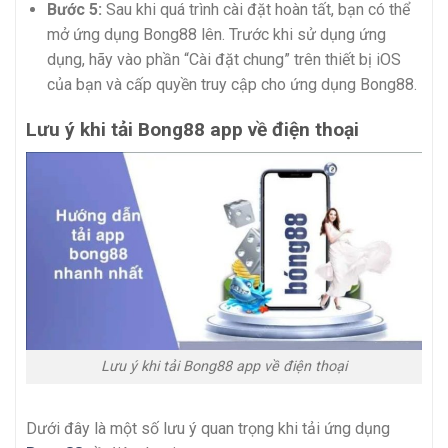
Bước 5:
Sau khi quá trình cài đặt hoàn tất, bạn có thể
mở ứng dụng Bong88 lên. Trước khi sử dụng ứng
dụng, hãy vào phần “Cài đặt chung” trên thiết bị iOS
của bạn và cấp quyền truy cập cho ứng dụng Bong88.
Lưu ý khi tải Bong88 app về điện thoại
Lưu ý khi tải Bong88 app về điện thoại
Dưới đây là một số lưu ý quan trọng khi tải ứng dụng