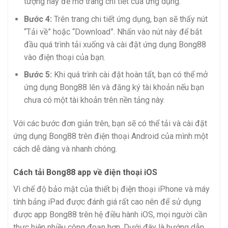
tượng này để mở trang chi tiết của ứng dụng.
Bước 4:
Trên trang chi tiết ứng dụng, bạn sẽ thấy nút
“Tải về” hoặc “Download”. Nhấn vào nút này để bắt
đầu quá trình tải xuống và cài đặt ứng dụng Bong88
vào điện thoại của bạn.
Bước 5:
Khi quá trình cài đặt hoàn tất, bạn có thể mở
ứng dụng Bong88
lên và đăng ký tài khoản nếu bạn
chưa có một tài khoản trên nền tảng này.
Với các bước đơn giản trên, bạn sẽ có thể tải và cài đặt
ứng dụng Bong88 trên điện thoại Android của mình một
cách dễ dàng và nhanh chóng.
Cách tải Bong88 app về điện thoại iOS
Vì chế độ bảo mật của thiết bị điện thoại iPhone và máy
tính bảng iPad được đánh giá rất cao nên để sử dụng
được app Bong88
trên hệ điều hành iOS, mọi người cần
thực hiện nhiều công đoạn hơn. Dưới đây là hướng dẫn