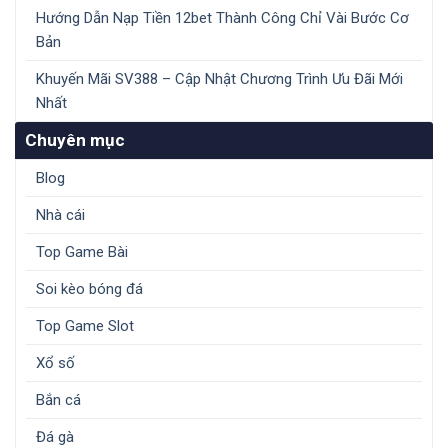
Hướng Dẫn Nạp Tiền 12bet Thành Công Chỉ Vài Bước Cơ
Bản
Khuyến Mãi SV388 – Cập Nhật Chương Trình Ưu Đãi Mới
Nhất
Chuyên mục
Blog
Nhà cái
Top Game Bài
Soi kèo bóng đá
Top Game Slot
Xổ số
Bắn cá
Đá gà