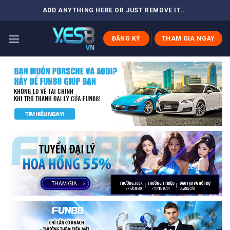
Skip
ADD ANYTHING HERE OR JUST REMOVE IT...
to
content
ĐĂNG KÝ
THAM GIA NGAY