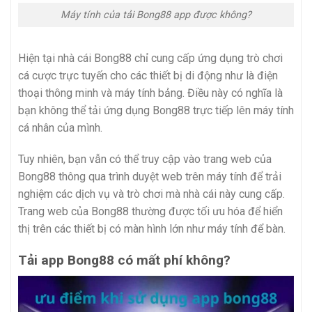
Máy tính của tải Bong88 app được không?
Hiện tại nhà cái Bong88 chỉ cung cấp ứng dụng trò chơi
cá cược trực tuyến cho các thiết bị di động như là điện
thoại thông minh và máy tính bảng. Điều này có nghĩa là
bạn không thể tải ứng dụng Bong88 trực tiếp lên máy tính
cá nhân của mình.
Tuy nhiên, bạn vẫn có thể truy cập vào trang web của
Bong88
thông qua trình duyệt web trên máy tính để trải
nghiệm các dịch vụ và trò chơi mà nhà cái này cung cấp.
Trang web của Bong88 thường được tối ưu hóa để hiển
thị trên các thiết bị có màn hình lớn như máy tính để bàn.
Tải app Bong88 có mất phí không?