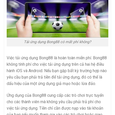
Tải ứng dụng Bong88 có mất phí không?
Việc tải ứng dụng Bong88 là hoàn toàn miễn phí. Bong88
không tính phí cho việc tải ứng dụng trên cả hai hệ điều
hành iOS và Android. Nếu bạn gặp bất kỳ trường hợp nào
yêu cầu bạn phải trả tiền để tải ứng dụng, đó có thể là
dấu hiệu của một ứng dụng giả mạo hoặc lừa đảo.
Ứng dụng của Bong88 cung cấp các trò chơi trực tuyến
cho các thành viên mà không yêu cầu phải trả phí cho
việc tải ứng dụng. Tiền chỉ cần được nạp vào tài khoản
của bạn nếu muốn tham gia vào các trò chơi hoặc giao