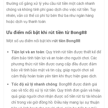
thường cố gắng xử lý yêu cầu rút tiền một cách nhanh
chóng và không tính phí giao dịch cho việc rút tiền. Tuy
nhiên, vẫn có thể có phí từ bên thứ ba như ngân hàng
hoặc dịch vụ thanh toán.
Ưu điểm nổi bật khi rút tiền từ Bong88
Một số ưu điểm nổi bật khi
rút tiền Bong88
:
Tiện lợi và an toàn
: Quy trình rút tiền được thiết kế để
đảm bảo tính tiện lợi và an toàn cho người chơi. Các
phương thức rút tiền được cung cấp đều được đảm
bảo về tính bảo mật và tin cậy, giúp người chơi sẽ
cảm thấy hoàn toàn yên tâm khi thực hiện giao dịch.
Tốc độ xử lý nhanh chóng
: Bong88 được đánh giá
cao về tốc độ xử lý rút tiền. Quy trình đơn giản và hiệu
quả giúp người chơi nhận được số tiền rút từ tài khoản
chỉ trong vài giờ đồng hồ. Điều này mang lại sự thuận