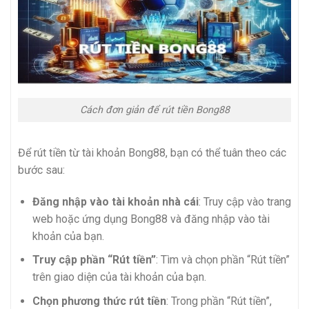
Cách đơn giản để rút tiền Bong88
Để rút tiền từ tài khoản Bong88, bạn có thể tuân theo các
bước sau:
Đăng nhập vào tài khoản nhà cái
: Truy cập vào trang
web hoặc ứng dụng Bong88 và đăng nhập vào tài
khoản của bạn.
Truy cập phần “Rút tiền”
: Tìm và chọn phần “Rút tiền”
trên giao diện của tài khoản của bạn.
Chọn phương thức rút tiền
: Trong phần “Rút tiền”,