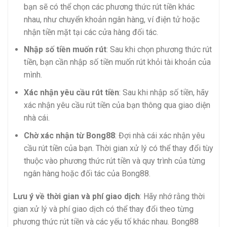
bạn sẽ có thể chọn các phương thức rút tiền khác
nhau, như chuyển khoản ngân hàng, ví điện tử hoặc
nhận tiền mặt tại các cửa hàng đối tác.
Nhập số tiền muốn rút
: Sau khi chọn phương thức rút
tiền, bạn cần nhập số tiền muốn rút khỏi tài khoản của
mình.
Xác nhận yêu cầu rút tiền
: Sau khi nhập số tiền, hãy
xác nhận yêu cầu rút tiền của bạn thông qua giao diện
nhà cái.
Chờ xác nhận từ Bong88
: Đợi nhà cái xác nhận yêu
cầu rút tiền của bạn. Thời gian xử lý có thể thay đổi tùy
thuộc vào phương thức rút tiền và quy trình của từng
ngân hàng hoặc đối tác của Bong88.
Lưu ý về thời gian và phí giao dịch
: Hãy nhớ rằng thời
gian xử lý và phí giao dịch có thể thay đổi theo từng
phương thức rút tiền và các yếu tố khác nhau. Bong88