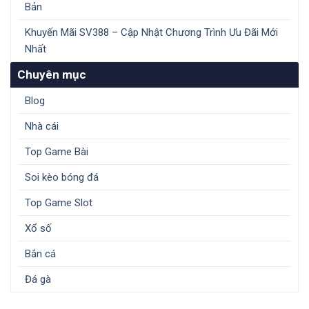
Bản
Khuyến Mãi SV388 – Cập Nhật Chương Trình Ưu Đãi Mới
Nhất
Chuyên mục
Blog
Nhà cái
Top Game Bài
Soi kèo bóng đá
Top Game Slot
Xổ số
Bắn cá
Đá gà