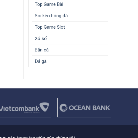
Top Game Bài
Soi kèo bóng đá
Top Game Slot
Xổ số
Bắn cá
Đá gà