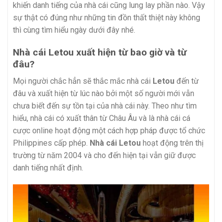
khiến danh tiếng của nhà cái cũng lung lay phần nào. Vậy
sự thật có đúng như những tin đồn thất thiệt này không
thì cùng tìm hiểu ngày dưới đây nhé.
Nhà cái Letou xuất hiện từ bao giờ và từ
đâu?
Mọi người chắc hẳn sẽ thắc mắc nhà cái
Letou
đến từ
đâu và xuất hiện từ lúc nào bởi một số người mới vẫn
chưa biết đến sự tồn tại của nhà cái này. Theo như tìm
hiểu, nhà cái
có xuất thân từ Châu Âu và là nhà cái cá
cược online hoạt động một cách hợp pháp được tổ chức
Philippines cấp phép.
Nhà cái
Letou
hoạt động trên thị
trường từ năm 2004 và cho đến hiện tại vẫn giữ được
danh tiếng nhất định.