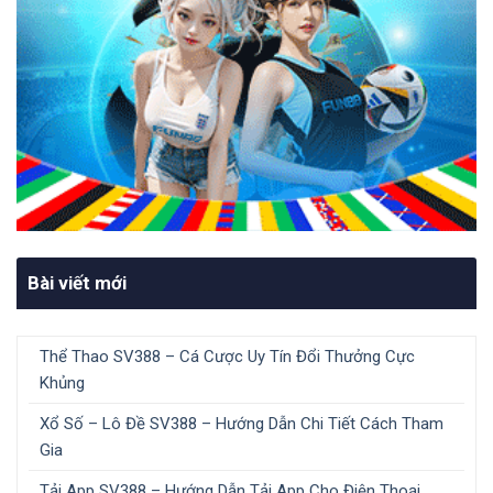
Bài viết mới
Thể Thao SV388 – Cá Cược Uy Tín Đổi Thưởng Cực
Khủng
Xổ Số – Lô Đề SV388 – Hướng Dẫn Chi Tiết Cách Tham
Gia
Tải App SV388 – Hướng Dẫn Tải App Cho Điện Thoại