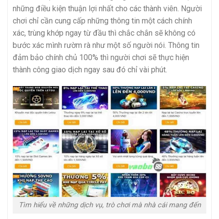
những điều kiện thuận lợi nhất cho các thành viên. Người
chơi chỉ cần cung cấp những thông tin một cách chính
xác, trùng khớp ngay từ đầu thì chắc chắn sẽ không có
bước xác mình rườm rà như một số người nói. Thông tin
đảm bảo chính chủ 100% thì người chơi sẽ thực hiện
thành công giao dịch ngay sau đó chỉ vài phút.
Tìm hiểu về những dịch vụ, trò chơi mà nhà cái mang đến