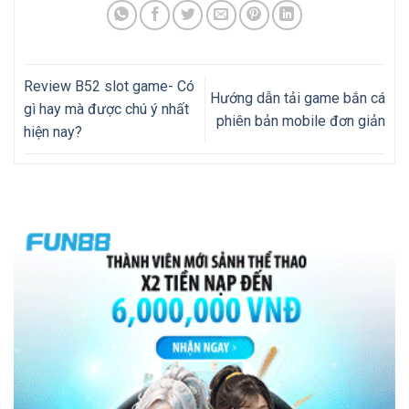
Review B52 slot game- Có
Hướng dẫn tải game bắn cá
gì hay mà được chú ý nhất
phiên bản mobile đơn giản
hiện nay?