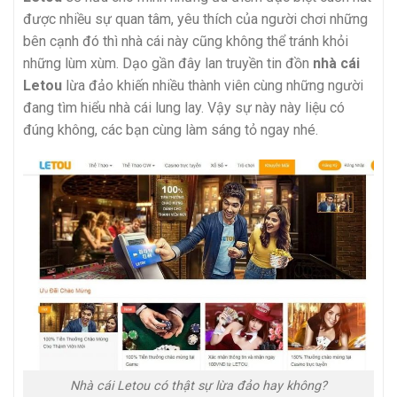
được nhiều sự quan tâm, yêu thích của người chơi những
bên cạnh đó thì nhà cái này cũng không thể tránh khỏi
những lùm xùm. Dạo gần đây lan truyền tin đồn
nhà cái
Letou
lừa đảo khiến nhiều thành viên cùng những người
đang tìm hiểu nhà cái lung lay. Vậy sự này này liệu có
đúng không, các bạn cùng làm sáng tỏ ngay nhé.
Nhà cái Letou có thật sự lừa đảo hay không?