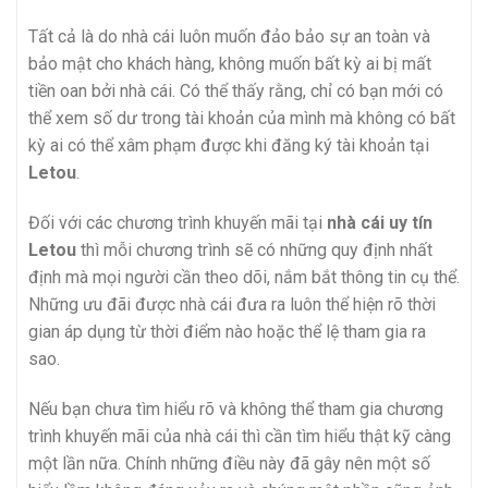
Tất cả là do nhà cái
luôn muốn đảo bảo sự an toàn và
bảo mật cho khách hàng, không muốn bất kỳ ai bị mất
tiền oan bởi nhà cái. Có thể thấy rằng, chỉ có bạn mới có
thể xem số dư trong tài khoản của mình mà không có bất
kỳ ai có thể xâm phạm được khi đăng ký tài khoản tại
Letou
.
Đối với các chương trình khuyến mãi tại
nhà cái uy tín
Letou
thì mỗi chương trình sẽ có những quy định nhất
định mà mọi người cần theo dõi, nắm bắt thông tin cụ thể.
Những ưu đãi được nhà cái
đưa ra luôn thể hiện rõ thời
gian áp dụng từ thời điểm nào hoặc thể lệ tham gia ra
sao.
Nếu bạn chưa tìm hiểu rõ và không thể tham gia chương
trình khuyến mãi của nhà cái thì cần tìm hiểu thật kỹ càng
một lần nữa. Chính những điều này đã gây nên một số