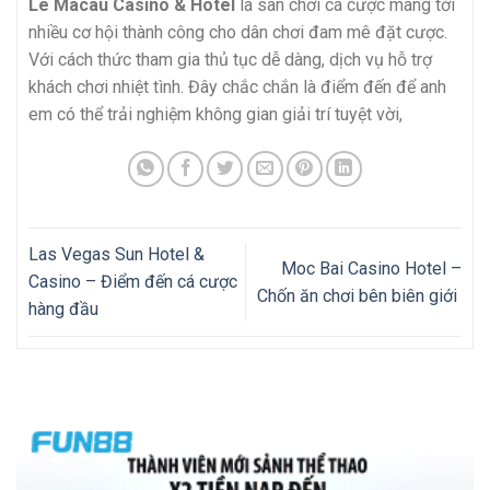
Le Macau Casino & Hotel
là sân chơi cá cược mang tới
nhiều cơ hội thành công cho dân chơi đam mê đặt cược.
Với cách thức tham gia thủ tục dễ dàng, dịch vụ hỗ trợ
khách chơi nhiệt tình. Đây chắc chắn là điểm đến để anh
em có thể trải nghiệm không gian giải trí tuyệt vời,
Las Vegas Sun Hotel &
Moc Bai Casino Hotel –
Casino – Điểm đến cá cược
Chốn ăn chơi bên biên giới
hàng đầu