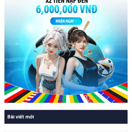
Bài viết mới