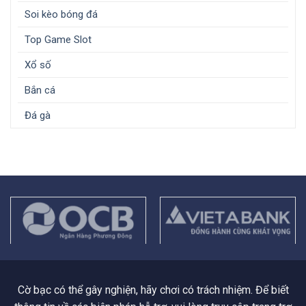
Soi kèo bóng đá
Top Game Slot
Xổ số
Bắn cá
Đá gà
Cờ bạc có thể gây nghiện, hãy chơi có trách nhiệm. Để biết