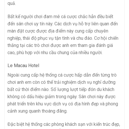
quả.
Bất kể người chơi đam mê cá cược chắc hẳn đều biết
đến sân chơi uy tín này. Các dịch vụ hỗ trợ liên quan đến
màn đặt cược được địa điểm này cung cấp chuyên
nghiệp, thái độ phục vụ tận tình và chu đáo. Cơ hội chiến
thắng tại các trò chơi được anh em tham gia đánh giá
cao, phù hợp với nhu cầu chung của nhiều người.
Le Macau Hotel
Ngoài cung cấp hệ thống cá cược hấp dẫn đến từng trò
chơi anh em còn có thể trải nghiệm dịch vụ nghỉ dưỡng
bất cứ thời điểm nào. Số lượng lượt tiếp đón du khách
không có dấu hiệu giảm trong ngày. Sân chơi này được
phát triển trên khu vực dịch vụ có địa hình đẹp và phong
cảnh xung quanh thoáng đãng.
Đặc biệt hệ thống các phòng khách sạn với kiến trúc đẹp,