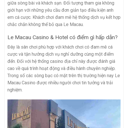
giữa sòng bài và khách sạn. Đối tượng tham gia không
giới hạn với những yêu cầu đơn giản tạo điều kiện anh
em cá cược. Khách chơi đam mê hệ thống dịch vụ kết hợp
chắc chắn không thể bỏ qua Le Macau.
Le Macau Casino & Hotel có điểm gì hấp dẫn?
Đây là sân chơi phù hợp với khách chơi có đam mê cá
cược và tận hưởng dịch vụ nghỉ dưỡng cùng một điểm
đến. Đối với hệ thống casino địa chỉ này được đánh giá
cao về quá trình hoạt động và điều hành chuyên nghiệp.
Trong số các sòng bạc có mặt trên thị trường hiện nay Le
Macau Casino được nhiều người chơi tin tưởng và trải
nghiệm.