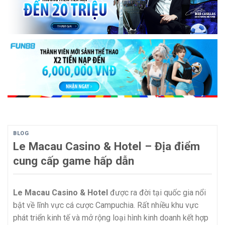
BLOG
Le Macau Casino & Hotel – Địa điểm
cung cấp game hấp dẫn
Le Macau Casino & Hotel
được ra đời tại quốc gia nổi
bật về lĩnh vực cá cược Campuchia. Rất nhiều khu vực
phát triển kinh tế và mở rộng loại hình kinh doanh kết hợp