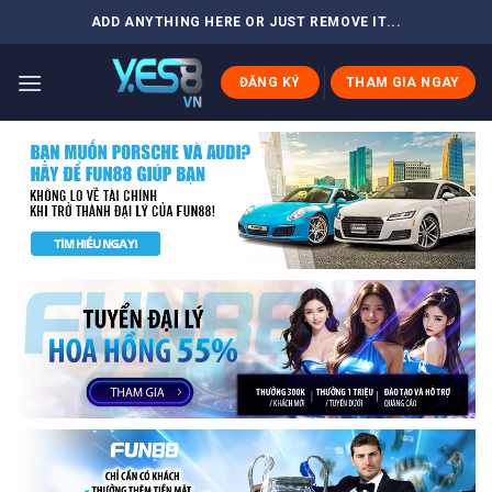
Skip
ADD ANYTHING HERE OR JUST REMOVE IT...
to
content
ĐĂNG KÝ
THAM GIA NGAY