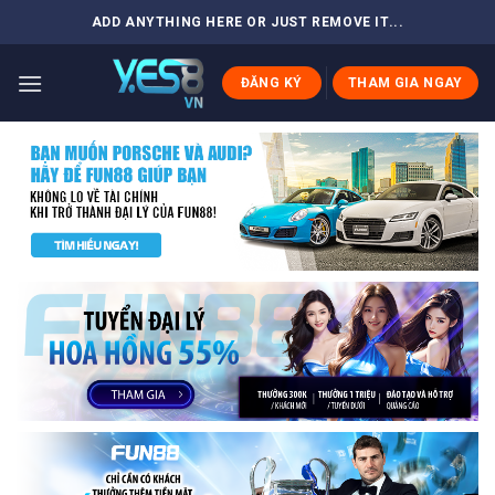
Skip
ADD ANYTHING HERE OR JUST REMOVE IT...
to
content
ĐĂNG KÝ
THAM GIA NGAY