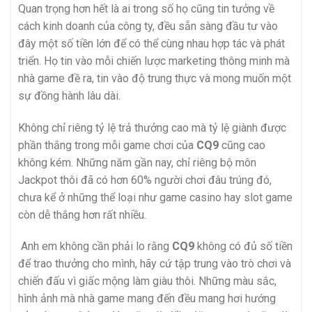
Quan trọng hơn hết là ai trong số họ cũng tin tưởng về
cách kinh doanh của công ty, đều sẵn sàng đầu tư vào
đây một số tiền lớn để có thể cùng nhau hợp tác và phát
triển. Họ tin vào mỗi chiến lược marketing thông minh mà
nhà game đề ra, tin vào độ trung thực và mong muốn một
sự đồng hành lâu dài.
Không chỉ riêng tỷ lệ trả thưởng cao mà tỷ lệ giành được
phần thắng trong mỗi game chơi của
CQ9
cũng cao
không kém. Những năm gần nay, chỉ riêng bộ môn
Jackpot thôi đã có hơn 60% người chơi đâu trúng đó,
chưa kể ở những thể loại như game casino hay slot game
còn dễ thắng hơn rất nhiều.
Anh em không cần phải lo rằng
CQ9
không có đủ số tiền
để trao thưởng cho mình, hãy cứ tập trung vào trò chơi và
chiến đấu vì giấc mộng làm giàu thôi. Những màu sắc,
hình ảnh mà nhà game mang đến đều mang hơi hướng