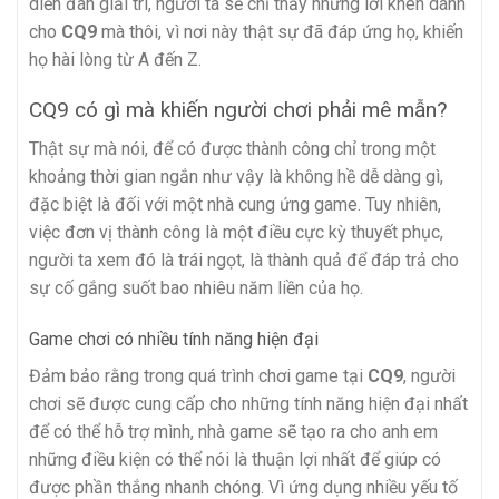
diễn đàn giải trí, người ta sẽ chỉ thấy những lời khen dành
cho
CQ9
mà thôi, vì nơi này thật sự đã đáp ứng họ, khiến
họ hài lòng từ A đến Z.
CQ9 có gì mà khiến người chơi phải mê mẫn?
Thật sự mà nói, để có được thành công chỉ trong một
khoảng thời gian ngắn như vậy là không hề dễ dàng gì,
đặc biệt là đối với một nhà cung ứng game. Tuy nhiên,
việc đơn vị thành công là một điều cực kỳ thuyết phục,
người ta xem đó là trái ngọt, là thành quả để đáp trả cho
sự cố gắng suốt bao nhiêu năm liền của họ.
Game chơi có nhiều tính năng hiện đại
Đảm bảo rằng trong quá trình chơi game tại
CQ9
, người
chơi sẽ được cung cấp cho những tính năng hiện đại nhất
để có thể hỗ trợ mình, nhà game sẽ tạo ra cho anh em
những điều kiện có thể nói là thuận lợi nhất để giúp có
được phần thắng nhanh chóng. Vì ứng dụng nhiều yếu tố