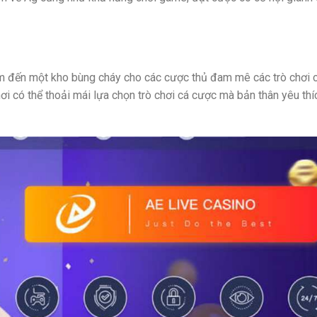
em đến một kho bùng cháy cho các cược thủ đam mê các trò chơi 
hơi có thể thoải mái lựa chọn trò chơi cá cược mà bản thân yêu thí