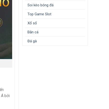
Soi kèo bóng đá
Top Game Slot
Xổ số
Bắn cá
Đá gà
iến
 Á bởi