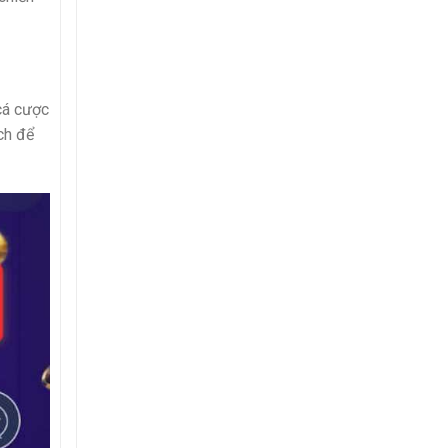
cá cược
ch để