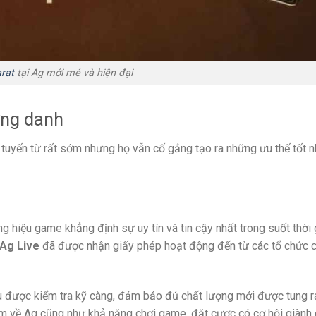
rat
tại Ag mới mẻ và hiện đại
ừng danh
 tuyến từ rất sớm nhưng họ vẫn cố gắng tạo ra những ưu thế tốt n
ng hiệu game khẳng định sự uy tín và tin cậy nhất trong suốt thời 
Ag Live
đã được nhận giấy phép hoạt động đến từ các tổ chức 
u được kiểm tra kỹ càng, đảm bảo đủ chất lượng mới được tung ra
âm về Ag cũng như khả năng chơi game, đặt cược có cơ hội giành 