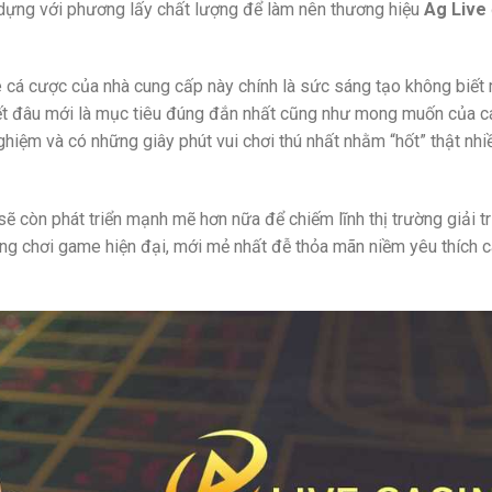
dựng với phương lấy chất lượng để làm nên thương hiệu
Ag Live
 cá cược của nhà cung cấp này chính là sức sáng tạo không biết
iết đâu mới là mục tiêu đúng đắn nhất cũng như mong muốn của c
hiệm và có những giây phút vui chơi thú nhất nhằm “hốt” thật nhi
ẽ còn phát triển mạnh mẽ hơn nữa để chiếm lĩnh thị trường giải tr
ớng chơi game hiện đại, mới mẻ nhất đễ thỏa mãn niềm yêu thích 