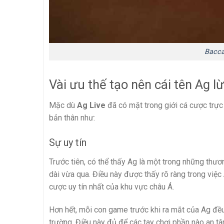
Bacca
Vài ưu thế tạo nên cái tên Ag l
Mặc dù
Ag Live
đã có mặt trong giới cá cược trực
bản thân như:
Sự uy tín
Trước tiên, có thể thấy Ag là một trong những thươ
dài vừa qua. Điều này được thấy rõ ràng trong việc
cược uy tín nhất của khu vực châu Á.
Hơn hết, mỗi con game trước khi ra mắt của Ag đề
trường. Điều này đủ để các tay chơi phần nào an t