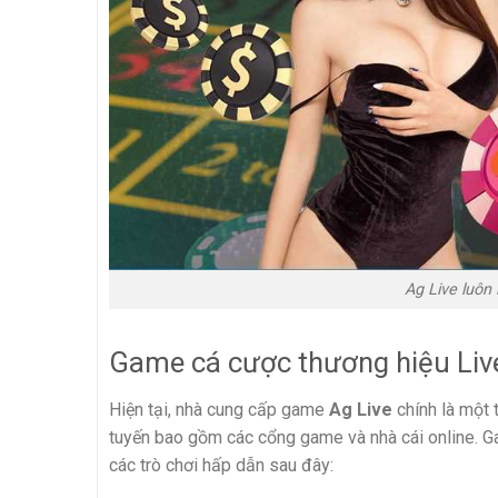
Ag Live luôn 
Game cá cược thương hiệu Live
Hiện tại, nhà cung cấp game
Ag Live
chính là một 
tuyến bao gồm các cổng game và nhà cái online. Ga
các trò chơi hấp dẫn sau đây: