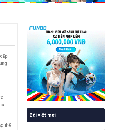
 cấp
cùng
ực
thủ
Bài viết mới
ắp thế