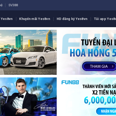
hệ
SV388
n Yes8vn
Khuyến mãi Yes8vn
HD đăng ký Yes8vn
Tải app Yes8