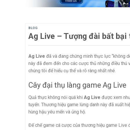
BLOG
Ag Live – Tượng đài bất bại
Ag Live
đã và đang chứng minh thực lực “không dễ
này đã đem đến cho các cược thủ những điều thú v
chúng tôi để hiểu cụ thể và rõ ràng nhất nhé.
Cây đại thụ làng game Ag Live
Quả thực không nói quá khi
Ag Live
được xem như m
tuyến. Thương hiệu game lừng danh này đã xuất h
hùng hậu yêu mến và ủng hộ.
Đế chế game cá cược của thương hiệu game Live đã