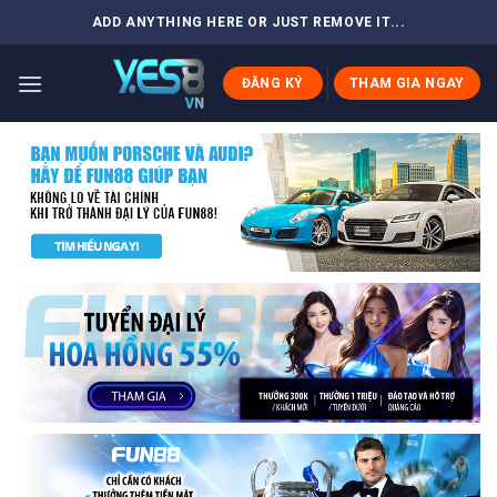
Skip
ADD ANYTHING HERE OR JUST REMOVE IT...
to
content
ĐĂNG KÝ
THAM GIA NGAY