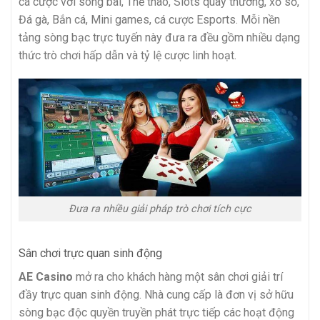
cá cược với sòng bài, Thể thao, Slots quay thưởng, xổ số,
Đá gà, Bắn cá, Mini games, cá cược Esports. Mỗi nền
tảng sòng bạc trực tuyến này đưa ra đều gồm nhiều dạng
thức trò chơi hấp dẫn và tỷ lệ cược linh hoạt.
Đưa ra nhiều giải pháp trò chơi tích cực
Sân chơi trực quan sinh động
AE Casino
mở ra cho khách hàng một sân chơi giải trí
đầy trực quan sinh động. Nhà cung cấp là đơn vị sở hữu
sòng bạc độc quyền truyền phát trực tiếp các hoạt động