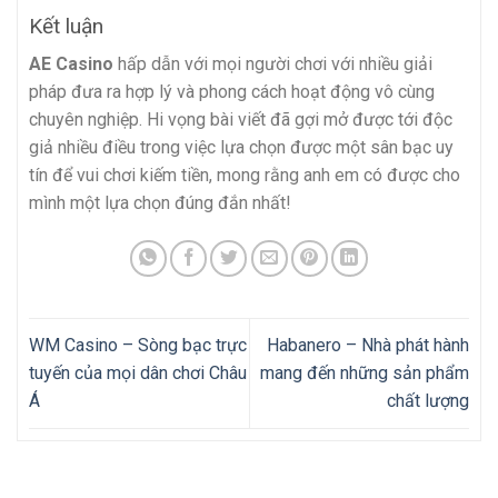
Kết luận
AE Casino
hấp dẫn với mọi người chơi với nhiều giải
pháp đưa ra hợp lý và phong cách hoạt động vô cùng
chuyên nghiệp. Hi vọng bài viết đã gợi mở được tới độc
giả nhiều điều trong việc lựa chọn được một sân bạc uy
tín để vui chơi kiếm tiền, mong rằng anh em có được cho
mình một lựa chọn đúng đắn nhất!
WM Casino – Sòng bạc trực
Habanero – Nhà phát hành
tuyến của mọi dân chơi Châu
mang đến những sản phẩm
Á
chất lượng